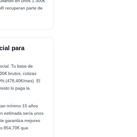
ultando en unos 1.300€
SMI recuperan parte de
cial para
ocial. Tu base de
00€ brutos, cotizas
90% (478,40€/mes). El
esto lo paga la
itan mínimo 15 años
ón estimada sería unos
te garantiza mejores
os 854,70€ que