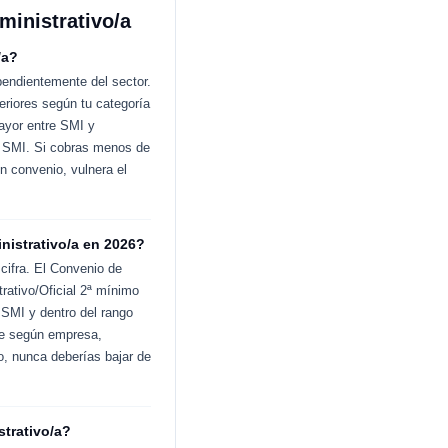
ministrativo/a
/a?
pendientemente del sector.
eriores según tu categoría
ayor entre SMI y
el SMI. Si cobras menos de
n convenio, vulnera el
nistrativo/a en 2026?
cifra. El Convenio de
rativo/Oficial 2ª mínimo
 SMI y dentro del rango
ble según empresa,
o, nunca deberías bajar de
strativo/a?