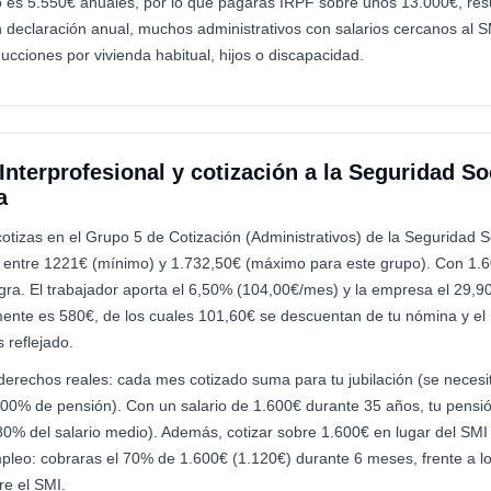
 es 5.550€ anuales, por lo que pagarás IRPF sobre unos 13.000€, res
 declaración anual, muchos administrativos con salarios cercanos al 
ducciones por vivienda habitual, hijos o discapacidad.
Interprofesional y cotización a la Seguridad So
a
otizas en el Grupo 5 de Cotización (Administrativos) de la Seguridad S
á entre 1221€ (mínimo) y 1.732,50€ (máximo para este grupo). Con 1.6
gra. El trabajador aporta el 6,50% (104,00€/mes) y la empresa el 29,
ente es 580€, de los cuales 101,60€ se descuentan de tu nómina y el r
 reflejado.
 derechos reales: cada mes cotizado suma para tu jubilación (se neces
100% de pensión). Con un salario de 1.600€ durante 35 años, tu pensi
0% del salario medio). Además, cotizar sobre 1.600€ en lugar del SMI 
pleo: cobraras el 70% de 1.600€ (1.120€) durante 6 meses, frente a l
re el SMI.