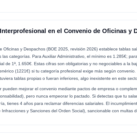
Interprofesional en el Convenio de Oficinas y 
s
e Oficinas y Despachos (BOE 2025, revisión 2026) establece tablas sal
las categorías. Para Auxiliar Administrativo, el mínimo es 1.285€; para 
ial de 1ª, 1.650€. Estas cifras son obligatorias y no negociables a la 
nérico (1221€) si tu categoría profesional exige más según convenio. 
tuviera tablas propias o fueran inferiores, algo inexistente en este secto
r pueden mejorar el convenio mediante pactos de empresa o compleme
ponsabilidad), pero nunca empeorar lo pactado. Si detectas que tu sala
ría, tienes 4 años para reclamar diferencias salariales. El incumplimien
e Infracciones y Sanciones del Orden Social), sancionable con multas 