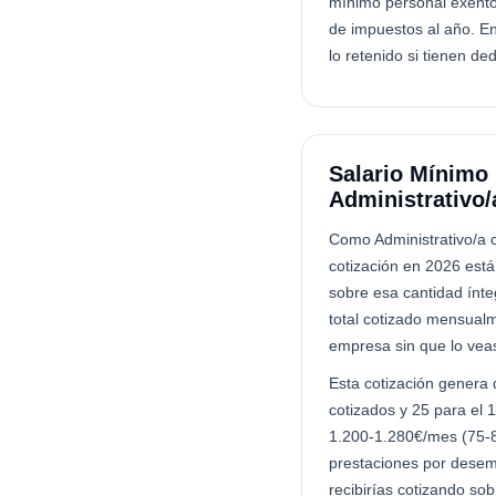
mínimo personal exento
de impuestos al año. En
lo retenido si tienen de
Salario Mínimo 
Administrativo/
Como Administrativo/a c
cotización en 2026 est
sobre esa cantidad ínte
total cotizado mensualm
empresa sin que lo veas
Esta cotización genera
cotizados y 25 para el 
1.200-1.280€/mes (75-8
prestaciones por desem
recibirías cotizando sob