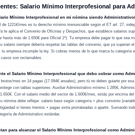
entes: Salario Mínimo Interprofesional para Ad
ario Mínimo Interprofesional en mi nómina siendo Administrativo
 de 1221€/mes es tu derecho mínimo irrenunciable según el ET art. 27, inde
a te aplica el Convenio de Oficinas y Despachos, que establece salarios sup
ar hasta más de 1.650€ para Oficial 1ª). Tu empresa debe pagar lo que sea m
 tu salario siempre debería respetar las tablas del convenio, que ya superan 
 tu empresa incumple la ley. Si cobras menos de lo que marca tu categoría e
 casos son reclamables.
e el Salario Mínimo Interprofesional que debo cobrar como Admi
brutos/mes en 14 pagas (17.094€ anuales), pero tú no debes guiarte por esa 
rotege con tablas superiores: Auxiliar Administrativo mínimo 1.285€, Administ
 1.650€. Con el salario medio del sector de 1.600€/mes, estás por encima del
 Tu nómina debe reflejar: salario base según categoría + plus convenio (varia
tigüedad si tienes trienios + pagas extra prorrateadas o aparte. Sumando tod
tegoría de Administrativo estándar.
tan para alcanzar el Salario Mínimo Interprofesional como Admini