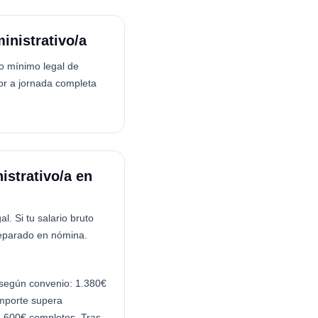
inistrativo/a
vo mínimo legal de
or a jornada completa
istrativo/a en
l. Si tu salario bruto
separado en nómina.
 según convenio: 1.380€
importe supera
1.600€ completos. Tras