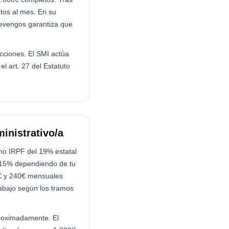
tos al mes. En su
devengos garantiza que
cciones. El SMI actúa
l art. 27 del Estatuto
inistrativo/a
mo IRPF del 19% estatal
5-15% dependiendo de tu
16€ y 240€ mensuales
trabajo según los tramos
proximadamente. El