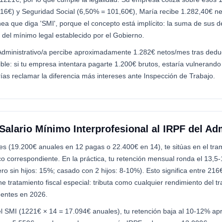
16€) y Seguridad Social (6,50% = 101,60€), María recibe 1.282,40€ ne
ea que diga 'SMI', porque el concepto está implícito: la suma de sus 
del mínimo legal establecido por el Gobierno.
Administrativo/a percibe aproximadamente 1.282€ netos/mes tras dedu
le: si tu empresa intentara pagarte 1.200€ brutos, estaría vulnerando e
ías reclamar la diferencia más intereses ante Inspección de Trabajo.
Salario Mínimo Interprofesional al IRPF del Adm
es (19.200€ anuales en 12 pagas o 22.400€ en 14), te sitúas en el tra
o correspondiente. En la práctica, tu retención mensual ronda el 13,
tero sin hijos: 15%; casado con 2 hijos: 8-10%). Esto significa entre 2
ne tratamiento fiscal especial: tributa como cualquier rendimiento del 
gentes en 2026.
l SMI (1221€ × 14 = 17.094€ anuales), tu retención baja al 10-12% a