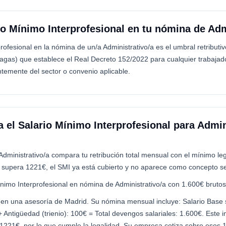
io Mínimo Interprofesional en tu nómina de Adm
rofesional en la nómina de un/a Administrativo/a es el umbral retributi
gas) que establece el Real Decreto 152/2022 para cualquier trabajad
temente del sector o convenio aplicable.
 el Salario Mínimo Interprofesional para Admin
Administrativo/a compara tu retribución total mensual con el mínimo lega
supera 1221€, el SMI ya está cubierto y no aparece como concepto 
ínimo Interprofesional en nómina de Administrativo/a con 1.600€ brutos
a en una asesoría de Madrid. Su nómina mensual incluye: Salario Base
 Antigüedad (trienio): 100€ = Total devengos salariales: 1.600€. Este 
1221€, por lo que cumple la legalidad. Su empresa cotiza sobre esos 