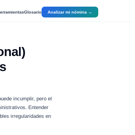
erramientas
Glosario
Analizar mi nómina →
onal)
as
uede incumplir, pero el
nistrativos. Entender
bles irregularidades en