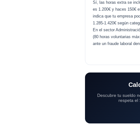
Sí, las horas extra se in
es 1.200€ y haces 150€ en
indica que tu empresa pod
1.285-1.420€ según catego
En el sector Administraci
(80 horas voluntarias máx
ante un fraude laboral de
Cal
Descubre tu sueldo n
respeta el 