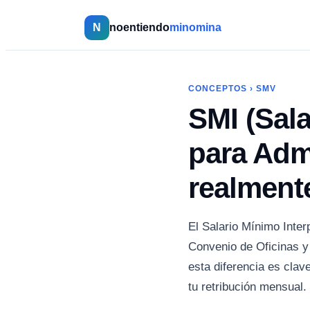
N
noentiendo
minomina
CONCEPTOS
›
SMV
SMI (Sala
para Admi
realment
El Salario Mínimo Inter
Convenio de Oficinas y
esta diferencia es clav
tu retribución mensual.