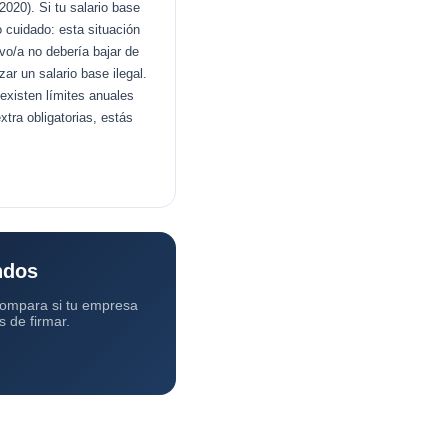
020). Si tu salario base
 cuidado: esta situación
vo/a no debería bajar de
ar un salario base ilegal.
existen límites anuales
tra obligatorias, estás
ndos
Compara si tu empresa
s de firmar.