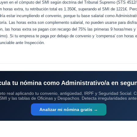
cluyen en el cómputo del SMI según doctrina del Tribunal Supremo (STS 4512/2
 horas extra, tu retribución total es 1.350€, superando el SMI de 1221€. Pero
ría estar incumpliendo el convenio, porque tu base salarial como Administrati
ría. Las horas extra son complemento salarial, no pueden usarse para disfraz
ón, las horas extra se pagan con recargo del 75% las primeras 9 horas/mes y 
imo). Si tu empresa te paga por debajo de convenio y 'compensa' con horas ex
nunciable ante Inspección.
cula tu nómina como Administrativo/a en segu
eto real aplicando tu convenio, antigüedad, IRPF y Seguridad Social. 
SMI y las tablas de Oficinas y Despachos. Detecta irregularidades ante
Analizar mi nómina gratis →