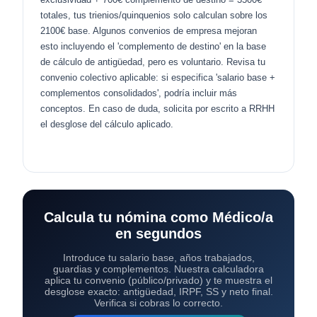
totales, tus trienios/quinquenios solo calculan sobre los
2100€ base. Algunos convenios de empresa mejoran
esto incluyendo el 'complemento de destino' en la base
de cálculo de antigüedad, pero es voluntario. Revisa tu
convenio colectivo aplicable: si especifica 'salario base +
complementos consolidados', podría incluir más
conceptos. En caso de duda, solicita por escrito a RRHH
el desglose del cálculo aplicado.
Calcula tu nómina como Médico/a
en segundos
Introduce tu salario base, años trabajados,
guardias y complementos. Nuestra calculadora
aplica tu convenio (público/privado) y te muestra el
desglose exacto: antigüedad, IRPF, SS y neto final.
Verifica si cobras lo correcto.