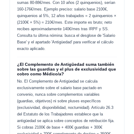
sumas 80-88€/mes. Con 10 años (2 quinquenios), serían
160-176€/mes. Ejemplo preciso: salario base 2100€,
quinquenios al 5%, 12 años trabajados = 2 quinquenios ×
(2100€ × 5%) = 210€/mes. Este importe es bruto; neto
recibes aproximadamente 140€/mes tras IRPF y SS.
Consulta tu última nómina: busca el desglose de 'Salario
Base' y el apartado 'Antigüedad' para verificar el cálculo
exacto aplicado.
¿El Complemento de Antigüedad suma también
sobre las guardias y el plus de exclusividad que
cobro como Médico/a?
No. El Complemento de Antigüedad se calcula
exclusivamente sobre el salario base pactado en
convenio, nunca sobre complementos variables
(guardias, objetivos) ni sobre pluses específicos
(exclusividad, disponibilidad, nocturnidad). Artículo 26.3
del Estatuto de los Trabajadores establece que la
antigüedad se aplica sobre conceptos de retribución fija.
Si cobras 2100€ de base + 400€ guardias + 300€
exclusividad + 700€ complemento de destino = 3500€