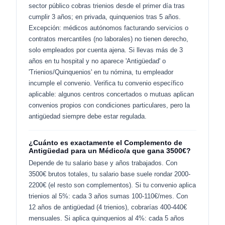
sector público cobras trienios desde el primer día tras
cumplir 3 años; en privada, quinquenios tras 5 años.
Excepción: médicos autónomos facturando servicios o
contratos mercantiles (no laborales) no tienen derecho,
solo empleados por cuenta ajena. Si llevas más de 3
años en tu hospital y no aparece 'Antigüedad' o
'Trienios/Quinquenios' en tu nómina, tu empleador
incumple el convenio. Verifica tu convenio específico
aplicable: algunos centros concertados o mutuas aplican
convenios propios con condiciones particulares, pero la
antigüedad siempre debe estar regulada.
¿Cuánto es exactamente el Complemento de
Antigüedad para un Médico/a que gana 3500€?
Depende de tu salario base y años trabajados. Con
3500€ brutos totales, tu salario base suele rondar 2000-
2200€ (el resto son complementos). Si tu convenio aplica
trienios al 5%: cada 3 años sumas 100-110€/mes. Con
12 años de antigüedad (4 trienios), cobrarías 400-440€
mensuales. Si aplica quinquenios al 4%: cada 5 años