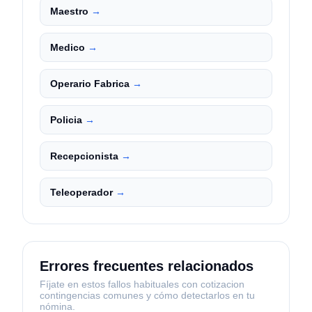
Maestro
→
Medico
→
Operario Fabrica
→
Policia
→
Recepcionista
→
Teleoperador
→
Errores frecuentes relacionados
Fíjate en estos fallos habituales con
cotizacion
contingencias comunes
y cómo detectarlos en tu
nómina.