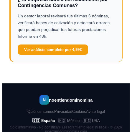
Contingencias Comunes?
Un gestor laboral revisará tus últimas 6 nóminas,
verificará bases de cotización y detectará errores
que puedan perjudicar tus futuras prestaciones.
Informe en 48h.
Ver análisis completo por 4,99€
noentiendominomina
N
Quiénes somos
Privacidad
Cookies
Aviso legal
🇪🇸 España
·
🇲🇽 México
·
🇺🇸 USA
Solo informativo · No constituye asesoramiento legal ni fiscal · © 2026
noentiendominomina.com