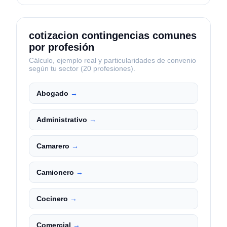
cotizacion contingencias comunes
por profesión
Cálculo, ejemplo real y particularidades de convenio
según tu sector (
20
profesiones).
Abogado
→
Administrativo
→
Camarero
→
Camionero
→
Cocinero
→
Comercial
→