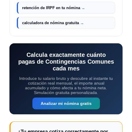
retención de IRPF en tu nómina
→
calculadora de nómina gratuita
→
Calcula exactamente cuánto
pagas de Contingencias Comunes
cada mes
Introduce tu salario bruto y descubre al instante tu
cotización real mensual, el importe anual
acumulado y cómo afecta a tu nómina neta.
Simulación gratuita personalizada.
Analizar mi nómina gratis
¿Tu empresa cotiza correctamente por